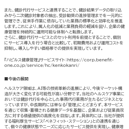
また、健診代行サービスと連携することで、健診結果データの取り込
みから二次健診対象者の抽出、受診勧奨の進捗管理までを一元的に
管理でき、従来手作業に依存していた業務の標準化と効率化を推進
します。これにより、属人化の低減と業務負荷の軽減を図り、企業の健
康管理を持続的に運用可能な体制へと転換します。
さらに、健診代行サービスとのセット利用を前提とすることで、個別
にサービス導入を行う場合と比較して、初期費用および運用コストを
抑制し、導入しやすい価格帯での提供を実現しています。
『ハピルス健康管理』サービスサイト：
https://corp.benefit-
one.co.jp/service/hc/kenkokanri/
■今後の展開
ヘルスケア領域は、AI等の技術革新の進展により、今後マーケット構
造が大きく変化する可能性が高い分野です。当社のヘルスケア事業に
おいては健診代行を中心とした事務代行業務が主たるビジネスとな
っていますが、中長期的には単なる「管理」にとどまらず、本サービス
を通じて収集・蓄積される健康データを基盤に、企業および従業員双
方に対する価値提供の高度化を目指します。具体的には、当社が提供
する福利厚生サービス「ベネフィット・ステーション」との連携を通じ
て、個々の健康状態やニーズに応じたサービス提供を実現し、健康増