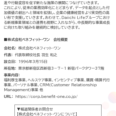
進や行動変容を促す新たな施策の展開につなげていきます。
これにより、従来の業務効率化にとどまらず、データを起点とした付
加価値の創出へと領域を拡張し、企業の健康経営をより実効性の高
い形で支援していきます。あわせて、Daiichi Lifeグループにおけ
る新規事業領域との連携も視野に入れながら、中長期的な事業成長
に向けた取り組みを継続的に検討していきます。
■株式会社ベネフィット・ワン 会社概要
会社名：
株式会社ベネフィット・ワン
代表：
代表取締役社長 羽生 和之
設立日：
1996年3月15日
所在地：
東京都新宿区西新宿3－7－1 新宿パークタワー37階
事業内容：
福利厚生事業、ヘルスケア事業、インセンティブ事業、購買・精算代行
事業、パーソナル事業、CRM(Customer Relationship
Management)事業 他
URL：
https://corp.benefit-one.co.jp/
▼報道関係者お問合せ
【株式会社ベネフィット・ワンについて】