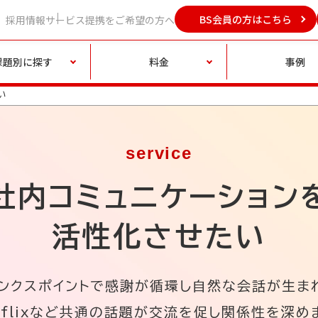
BS会員の方はこちら
採用情報
サービス提携をご希望の方へ
課題別に探す
料金
事例
い
service
社内コミュニケーション
活性化させたい
ンクスポイントで感謝が循環し自然な会話が生ま
tflixなど共通の話題が交流を促し関係性を深め