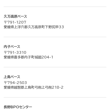
久万高原ベース
〒791-1207
愛媛県上浮穴郡久万高原町下野尻甲33
内子ベース
〒791-3310
愛媛県喜多郡内子町城廻204-1
上島ベース
〒794-2503
愛媛県越智郡上島町弓削上弓削218-2
長野BPOセンター