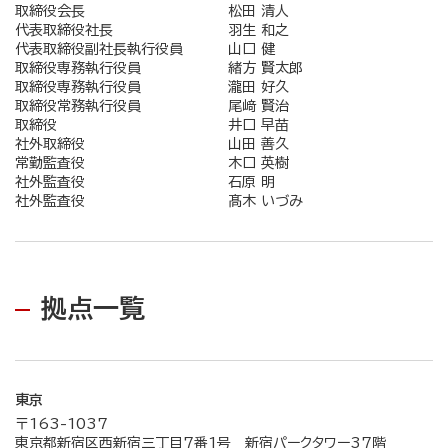
取締役会長
松田 清人
代表取締役社長
羽生 和之
代表取締役副社長執行役員
山口 健
取締役専務執行役員
緒方 賢太郎
取締役専務執行役員
瀧田 好久
取締役常務執行役員
尾﨑 賢治
取締役
井口 早苗
社外取締役
山田 善久
常勤監査役
木口 英樹
社外監査役
石原 明
社外監査役
髙木 いづみ
拠点一覧
東京
〒163-1037
東京都新宿区西新宿三丁目7番1号 新宿パークタワー37階