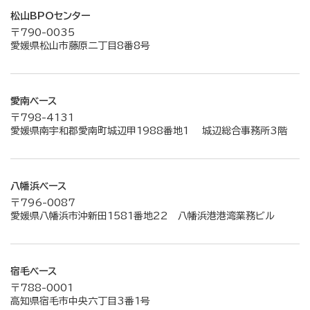
松山BPOセンター
〒790-0035
愛媛県松山市藤原二丁目8番8号
愛南ベース
〒798-4131
愛媛県南宇和郡愛南町城辺甲1988番地1 城辺総合事務所3階
八幡浜ベース
〒796-0087
愛媛県八幡浜市沖新田1581番地22 八幡浜港港湾業務ビル
宿毛ベース
〒788-0001
高知県宿毛市中央六丁目3番1号