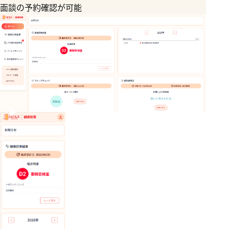
面談の予約確認が可能
マ
健