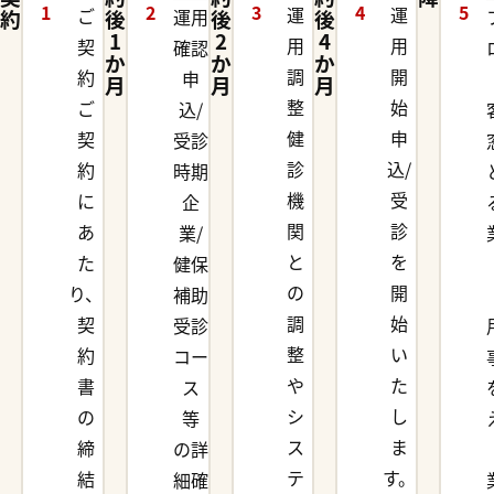
1
2
3
4
5
運
運
ご
約
後
運用
後
後
1
2
4
用
用
契
確認
か
か
か
調
開
約
申
月
月
月
整
始
ご
込/
健
申
契
受診
診
込/
約
時期
機
受
に
企
関
診
あ
業/
と
を
た
健保
の
開
り、
補助
調
始
契
受診
整
い
約
コー
や
た
書
ス
シ
し
の
等
ス
ま
締
の詳
テ
す。
結
細確