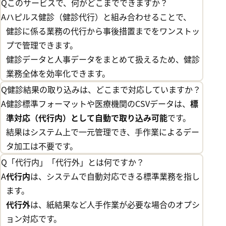
Q
このサービスで、何がどこまでできますか？
A
ハピルス健診（健診代行）と組み合わせることで、
健診に係る業務の代行から事後措置までをワンストッ
プで管理できます。
健診データと人事データをまとめて扱えるため、健診
業務全体を効率化できます。
Q
健診結果の取り込みは、どこまで対応していますか？
A
健診標準フォーマットや医療機関のCSVデータは、
標
準対応（代行内）として自動で取り込み可能
です。
結果はシステム上で一元管理でき、手作業によるデー
タ加工は不要です。
Q
「代行内」「代行外」とは何ですか？
A
代行内
は、システムで自動対応できる標準業務を指し
ます。
代行外
は、紙結果など人手作業が必要な場合のオプシ
ョン対応です。