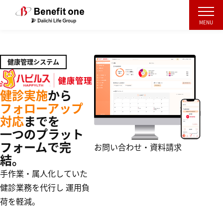
MENU
健康管理システム
健診実施
から
フォローアップ
対応
までを
一つのプラット
フォームで完
お問い合わせ・資料請求
結。
手作業・属人化していた
健診業務を代行し
運用負
荷を軽減。