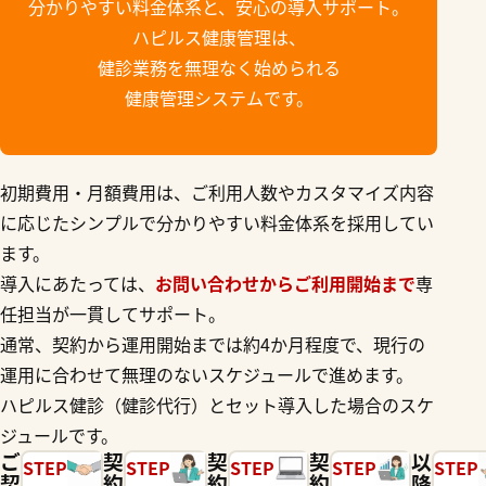
分かりやすい料金体系と、安心の導入サポート。
ハピルス健康管理は、
健診業務を無理なく始められる
健康管理システムです。
初期費用・月額費用は、ご利用人数やカスタマイズ内容
に応じたシンプルで分かりやすい料金体系を採用してい
ます。
導入にあたっては、
お問い合わせからご利用開始まで
専
任担当が一貫してサポート。
通常、契約から運用開始までは約4か月程度で、現行の
運用に合わせて無理のないスケジュールで進めます。
ハピルス健診（健診代行）とセット導入した場合のスケ
ジュールです。
ご
契
契
契
以
STEP
STEP
STEP
STEP
STEP
契
約
約
約
降