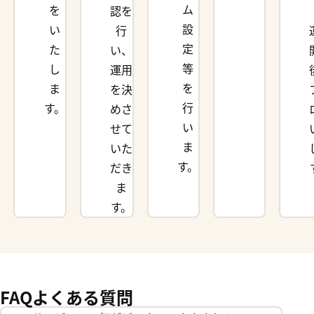
ム
を
認を
設
い
行
定
た
い、
等
し
運用
を
ま
を
決
行
す。
めさ
い
せて
ま
いた
す。
だき
ま
す。
FAQ
よくある質問