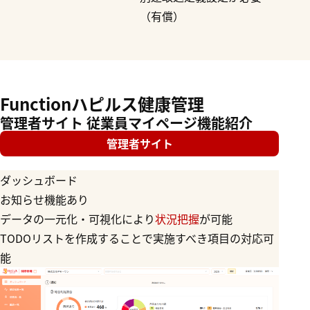
（有償）
Function
ハピルス健康管理
管理者サイト 従業員マイページ機能紹介
管理者サイト
ダッシュボード
健
お知らせ機能あり
健
データの一元化・可視化により
状況把握
が可能
就
TODOリストを作成することで実施すべき項目の対応可
二
能