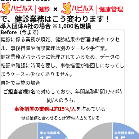
で、健診業務はこう変わります！
導入団体A社の場合 ※1,000名規模
Before
（今まで）
健診に係る業務が煩雑、健診結果の管理は紙やエクセ
ル、事後措置や面談管理は別のツールや手作業。
健診業務がバラバラに管理されているため、データの
転記や確認に時間を要し、事後措置が後回しになってし
まうケースも少なくありません。
自社で実施の場合
ご担当者様2名
で対応しており、年間業務時間1,920時
間/人のうち、
事後措置の業務は約15%/人
を占めている…
健診業務と合わせると計35%/人占めている…