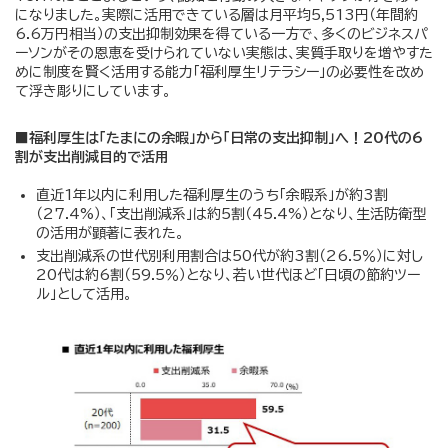
になりました。実際に活用できている層は月平均5,513円（年間約
6.6万円相当）の支出抑制効果を得ている一方で、多くのビジネスパ
ーソンがその恩恵を受けられていない実態は、実質手取りを増やすた
めに制度を賢く活用する能力「福利厚生リテラシー」の必要性を改め
て浮き彫りにしています。
■福利厚生は「たまにの余暇」から「日常の支出抑制」へ！20代の6
割が支出削減目的で活用
直近1年以内に利用した福利厚生のうち「余暇系」が約3割
（27.4%）、「支出削減系」は約5割（45.4%）となり、生活防衛型
の活用が顕著に表れた。
支出削減系の世代別利用割合は50代が約3割（26.5％）に対し
20代は約6割（59.5％）となり、若い世代ほど「日頃の節約ツー
ル」として活用。