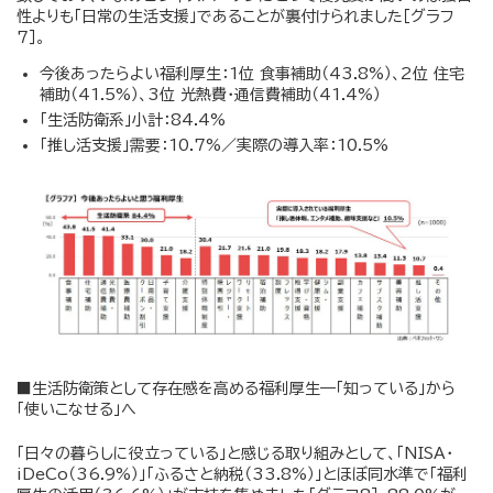
性よりも「日常の生活支援」であることが裏付けられました［グラフ
7］。
今後あったらよい福利厚生：1位 食事補助（43.8%）、2位 住宅
補助（41.5%）、3位 光熱費・通信費補助（41.4%）
「生活防衛系」小計：84.4%
「推し活支援」需要：10.7%／実際の導入率：10.5%
■生活防衛策として存在感を高める福利厚生—「知っている」から
「使いこなせる」へ
「日々の暮らしに役立っている」と感じる取り組みとして、「NISA・
iDeCo（36.9%）」「ふるさと納税（33.8%）」とほぼ同水準で「福利