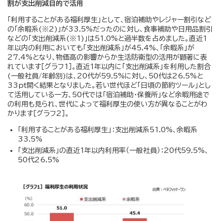
割が支出削減目的で活用
「利用することがある福利厚生」として、宿泊補助やレジャー割引など
の「余暇系(※2)」が33.5%だったのに対し、食事補助や日用品割引
などの「支出削減系(※1)」は51.0%と過半数を占めました。直近1
年以内の利用においても「支出削減系」が45.4%、「余暇系」が
27.4%となり、物価高の影響からか生活防衛型の活用が顕著に表
れています［グラフ1］。直近1年以内に「支出削減系」を利用した割合
(一般社員/年齢別)は、20代が59.5%に対し、50代は26.5%と
33pt開く結果となりました。若い世代ほど「日頃の節約ツール」とし
て活用している一方、50代では「宿泊補助・保養所」など余暇用途で
の利用も見られ、世代によって福利厚生の使い方が異なることがわ
かります［グラフ2］。
「利用することがある福利厚生」：支出削減系51.0%、余暇系
33.5%
「支出削減系」の直近1年以内利用率（一般社員）：20代59.5%、
50代26.5%