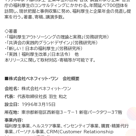
庁の福利厚生のコンサルティングにかかわる。年間延べ700団体を
訪問し、現状把握と事例収集に努め、福利厚生と企業年金の見直し提
案を行う。著書、寄稿、講演多数。
◇著書
・「福利厚生アウトソーシングの理論と実務」（労務研究所）
・「共済会の実践的グランドデザイン」（労務研究所）
・「新しい！日本の福利厚生」（労務研究所）
・「実践！福利厚生改革」（日本法令） 他
本リリースに関して取材対応・寄稿等が可能です。
■株式会社ベネフィット・ワン 会社概要
会社名：
株式会社ベネフィット・ワン
代表：
代表取締役社長 羽生 和之
設立日：
1996年3月15日
所在地：
東京都新宿区西新宿3－7－1 新宿パークタワー37階
事業内容：
福利厚生事業、ヘルスケア事業、インセンティブ事業、購買・精算代行
事業、パーソナル事業、CRM(Customer Relationship