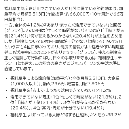
福利厚生制度を活用できている人が月間に得ている節約効果は、加
重平均で月額5,513円（年間換算：約66,000円・10年累計で66万
円超相当）。
一方、全体の41.2%が「あまり・まったく活用できていない」と回答
［グラフ4］。その理由は「忙しくて時間がない（21.8%）」「手続きが面
倒（21.4%）」「何が使えるかわからない（20.4%）」が上位を占める
ほか、「制度についての案内・周知が十分でないと感じる（19.4%）」
という声も4位に挙がっており、制度の情報がより届きやすい環境整
備にも活用率向上のヒントがありそうです［グラフ5］。使える制度を
正しく理解して行動に移し、日々の手取りを守る力は「福利厚生リテ
ラシー」とも言え、この能力の高さがビジネスパーソンの生活水準に
直結しています。
福利厚生による節約額（加重平均）：全体月額5,513円、大企業
（1,000人以上）月額6,236円、経営者月額7,806円
福利厚生を「あまり・まったく活用できていない」：41.2%
活用できていない理由：1位「忙しくて時間がない（21.8%）」、2
位「手続きが面倒（21.4%）」、3位「何が使えるか分からない
（20.4%）」、4位「案内・周知が十分でない（19.4%）」
福利厚生は「知っている人ほど得する仕組み」だと思う：88.2%