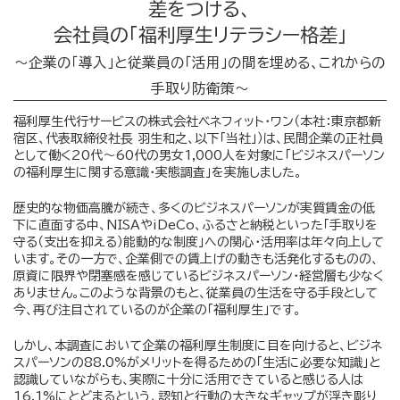
差をつける、
会社員の「福利厚生リテラシー格差」
〜企業の「導入」と従業員の「活用」の間を埋める、これからの
手取り防衛策〜
福利厚生代行サービスの株式会社ベネフィット・ワン（本社：東京都新
宿区、代表取締役社長 羽生和之、以下「当社」）は、民間企業の正社員
として働く20代〜60代の男女1,000人を対象に「ビジネスパーソン
の福利厚生に関する意識・実態調査」を実施しました。
歴史的な物価高騰が続き、多くのビジネスパーソンが実質賃金の低
下に直面する中、NISAやiDeCo、ふるさと納税といった「手取りを
守る（支出を抑える）能動的な制度」への関心・活用率は年々向上して
います。その一方で、企業側での賃上げの動きも活発化するものの、
原資に限界や閉塞感を感じているビジネスパーソン・経営層も少なく
ありません。このような背景のもと、従業員の生活を守る手段として
今、再び注目されているのが企業の「福利厚生」です。
しかし、本調査において企業の福利厚生制度に目を向けると、ビジネ
スパーソンの88.0%がメリットを得るための「生活に必要な知識」と
認識していながらも、実際に十分に活用できていると感じる人は
16.1%にとどまるという、認知と行動の大きなギャップが浮き彫り