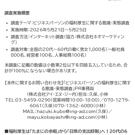
調査実施概要
調査テーマ：ビジネスパーソンの福利厚生に関する意識・実態調査
実施時期：2026年5月21日〜5月25日
調査方法：インターネット調査（協力：株式会社ネオマーケティン
グ）
調査対象：全国の20代〜60代の働く男女1,000名（一般社員
800名、経営者100名、人事総務100名）
本調査に記載の数値は小数第2位以下を四捨五入しているため、合
計が100％にならない場合があります。
【本件に関するお問い合わせ先】「ビジネスパーソンの福利厚生に関す
る意識・実態調査」PR事務局
（株式会社アイ・エヌ・ジー内）担当：久保、小林
TEL:03-5459-0290（営業時間10:00-18:00）／070-1279-
6061（久保）070-1362-6080（小林）
MAIL：
hazuki.kubo@ing-ad.com
（久保）／
mayu.kobayashi@ing-ad.com
（小林）
■福利厚生は「たまにの余暇」から「日常の支出抑制」へ！20代の6