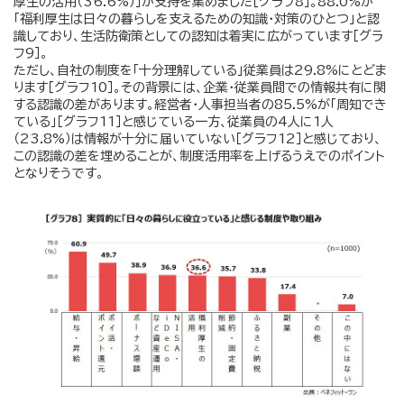
厚生の活用（36.6%）」が支持を集めました［グラフ8］。88.0%が
「福利厚生は日々の暮らしを支えるための知識・対策のひとつ」と認
識しており、生活防衛策としての認知は着実に広がっています［グラ
フ9］。
ただし、自社の制度を「十分理解している」従業員は29.8%にとどま
ります［グラフ10］。その背景には、企業・従業員間での情報共有に関
する認識の差があります。経営者・人事担当者の85.5%が「周知でき
ている」［グラフ11］と感じている一方、従業員の4人に1人
（23.8%）は情報が十分に届いていない［グラフ12］と感じており、
この認識の差を埋めることが、制度活用率を上げるうえでのポイント
となりそうです。