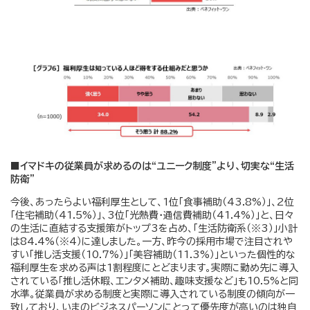
■イマドキの従業員が求めるのは“ユニーク制度”より、切実な“生活
防衛”
今後、あったらよい福利厚生として、1位「食事補助（43.8%）」、2位
「住宅補助（41.5%）」、3位「光熱費・通信費補助（41.4%）」と、日々
の生活に直結する支援策がトップ3を占め、「生活防衛系（※3）」小計
は84.4%（※4）に達しました。一方、昨今の採用市場で注目されや
すい「推し活支援（10.7%）」「美容補助（11.3%）」といった個性的な
福利厚生を求める声は1割程度にとどまります。実際に勤め先に導入
されている「推し活休暇、エンタメ補助、趣味支援など」も10.5%と同
水準。従業員が求める制度と実際に導入されている制度の傾向が一
致しており、いまのビジネスパーソンにとって優先度が高いのは独自