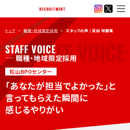
RECRUITMENT
トップ
職種・地域限定採用
スタッフの声 / 武田 咲都美
STAFF VOICE
STAFF VOICE
職種・地域限定採用
松山BPOセンター
「あなたが担当でよかった」と
言ってもらえた瞬間に
感じるやりがい