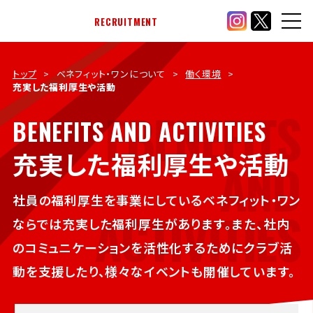
RECRUITMENT
トップ
ベネフィット・ワンについて
働く環境
充実した福利厚生や活動
EBENEFITS
BENEFITS AND ACTIVITIES
充実した福利厚生や活動
AND
社員の福利厚生を事業にしているベネフィット・ワン
ACTIVITIES
ならでは充実した福利厚生があります。
また、社内
のコミュニケーションを活性化するためにクラブ活
動を支援したり、
様々なイベントも開催しています。